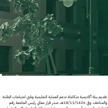
 للخدمات التعليمية في جامعة الملك عبد العزيز بموجب قرار سعادة رئيس الجامعة رقم 15178/ق بتاريخ 6/9/1425هـ، بهدف تقديم بيئة أكاديمية متكاملة تدعم العملية التعليمية وتلبي احتياجات الطلبة.
في البداية، شملت الإدارة اللجنة الدائمة الرئيسية للأجهزة والمعامل والمختبرات، بالإضافة إلى إدارة الأجهزة والمعامل والمختبرات، وإدارة الفصول الدراسية والمتاحف. وفي 18/11/1426هـ، صدر قرار معالي رئيس الجامعة رقم