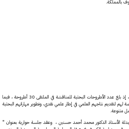
ف بالمملكة.
وأوضح عميد كلية الآداب والعلوم الإنسانية الدكتور زيني بن طلال الحازمي، أن الملتقى شهد مشاركات متنوعة من كلية الآداب وكليات أخرى بالجامعة ، إذ بلغ عدد الأطروحات البحثية للمناقشة في الملتقى 30 أطروحة ، فيما
سات العليا و إتاحة الفرصة لهم لتقديم نتاجهم العلمي في إطار علمي نقدي، وتطوير مهاراتهم البحثية
ل متنوعة.
اء الاصطناعي في عام 2025م" يقدمها عضو هيئة التدريس بكلية الصيدلة الأستاذ الدكتور محمد أحمد حسنين ، وعقد جلسة حوارية بعنوان "