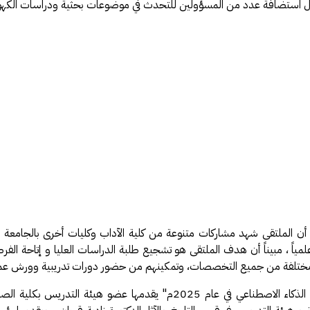
ال استضافة عدد من المسؤولين للتحدث في موضوعات بحثية ودراسات الكهو
 المصاحب للملتقى ملصقات علمية بعدد 24 ملصقاً علمياً ، مبيناً أن هدف الملتقى هو تشجيع طلبة الدرا
عة ومختلفة من جميع التخصصات، وتمكينهم من حضور دورات تدريبية وورش عم
وتشهد الفعاليات المصاحبة للملتقى تنظيم دورة تدريبية بعنوان "تحديثات الذك