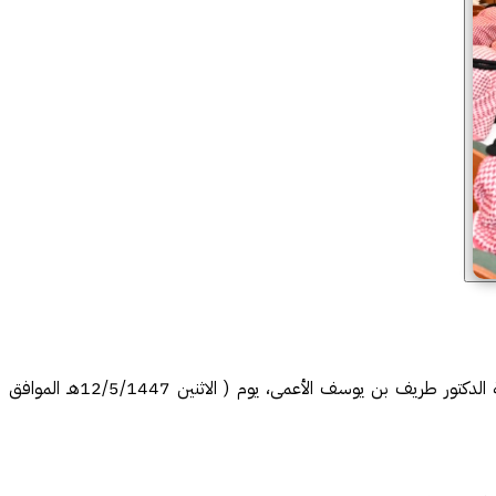
نظمت جامعة الملك عبدالعزيز ممثلة في كلية الآداب والعلوم الإنسانية، ملتقى طلاب الدراسات العليا "باحثون 7" تحت رعاية سعادة رئيس الجامعة الدكتور طريف بن يوسف الأعمى، يوم ( الاثنين 12/5/1447هـ الموافق