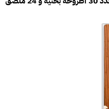
جامعة الملك عبدالعزيز تنظم ملتقى باحثون 7 لطلبة الدراسات العليا بعدد 30 أطروحة بحثية و 24 ملصق