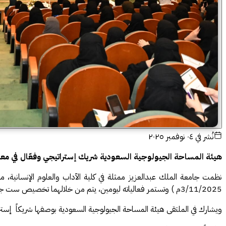
نُشر في
٠٤ نوفمبر ٢٠٢٥
هيئة المساحة الجيولوجية السعودية شريك إستراتيجي وفعّال في 
3/11/2025م ) وتستمر فعالياته ليومين، يتم من خلالهما تخصيص ست جلسات علمية تناقش عبرها 30 أطروحة بحثية متنوعة.
ويشارك في الملتقى هيئة المساحة الجيولوجية السعودية بوصفها شريكاً إسترات