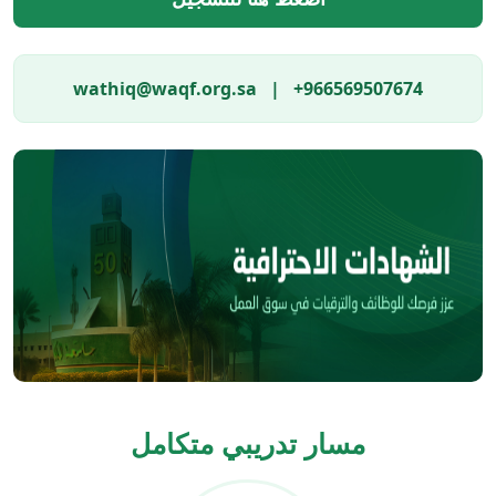
wathiq@waqf.org.sa | +966569507674
مسار تدريبي متكامل